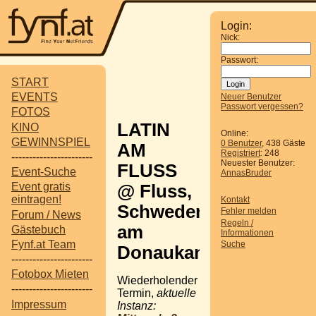
Login:
Nick:
Passwort:
START
EVENTS
Neuer Benutzer
Passwort vergessen?
FOTOS
LATIN
KINO
Online:
GEWINNSPIEL
0 Benutzer
, 438 Gäste
AM
Registriert
: 248
-----------------------
Neuester Benutzer:
FLUSS
Event-Suche
AnnasBruder
Event gratis
@ Fluss,
eintragen!
Kontakt
Schwedenplatz
Fehler melden
Forum / News
Regeln /
am
Gästebuch
Informationen
Fynf.at Team
Suche
Donaukanal
-----------------------
Fotobox Mieten
Wiederholender
-----------------------
Termin,
aktuelle
Impressum
Instanz: