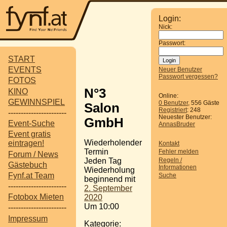
Login:
Nick:
Passwort:
START
EVENTS
Neuer Benutzer
Passwort vergessen?
FOTOS
N°3
KINO
Online:
GEWINNSPIEL
0 Benutzer
, 556 Gäste
Salon
Registriert
: 248
-----------------------
Neuester Benutzer:
GmbH
Event-Suche
AnnasBruder
Event gratis
Wiederholender
eintragen!
Kontakt
Termin
Fehler melden
Forum / News
Regeln /
Jeden Tag
Gästebuch
Informationen
Wiederholung
Fynf.at Team
Suche
beginnend mit
-----------------------
2. September
Fotobox Mieten
2020
Um 10:00
-----------------------
Impressum
Kategorie: