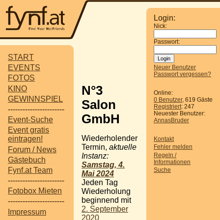
Login:
Nick:
Passwort:
START
EVENTS
Neuer Benutzer
Passwort vergessen?
FOTOS
N°3
KINO
Online:
GEWINNSPIEL
0 Benutzer
, 619 Gäste
Salon
Registriert
: 247
-----------------------
Neuester Benutzer:
GmbH
Event-Suche
AnnasBruder
Event gratis
Wiederholender
eintragen!
Kontakt
Termin,
aktuelle
Fehler melden
Forum / News
Regeln /
Instanz:
Gästebuch
Informationen
Samstag, 4.
Fynf.at Team
Suche
Mai 2024
-----------------------
Jeden Tag
Fotobox Mieten
Wiederholung
beginnend mit
-----------------------
2. September
Impressum
2020