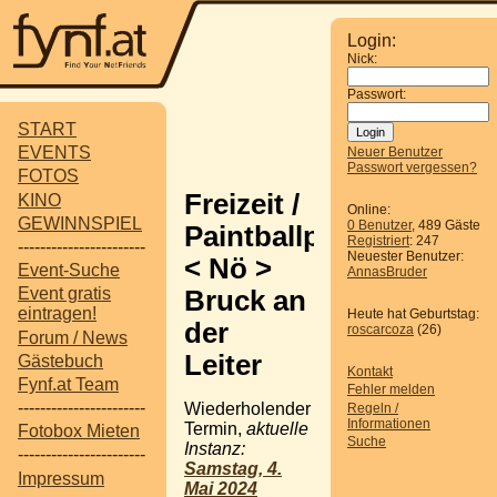
Login:
Nick:
Passwort:
START
EVENTS
Neuer Benutzer
Passwort vergessen?
FOTOS
Freizeit /
KINO
Online:
GEWINNSPIEL
0 Benutzer
, 489 Gäste
Paintballpark
Registriert
: 247
-----------------------
Neuester Benutzer:
< Nö >
Event-Suche
AnnasBruder
Event gratis
Bruck an
eintragen!
Heute hat Geburtstag:
der
roscarcoza
(26)
Forum / News
Leiter
Gästebuch
Kontakt
Fynf.at Team
Fehler melden
-----------------------
Wiederholender
Regeln /
Informationen
Termin,
aktuelle
Fotobox Mieten
Suche
Instanz:
-----------------------
Samstag, 4.
Impressum
Mai 2024