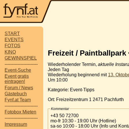
START
EVENTS
FOTOS
Freizeit / Paintballpark
KINO
GEWINNSPIEL
-----------------------
Wiederholender Termin,
aktuelle Instan
Jeden Tag
Event-Suche
Wiederholung beginnend mit
13. Oktob
Event gratis
Um 10:00
eintragen!
Forum / News
Kategorie: Event-Tipps
Gästebuch
Ort: Freizeitzentrum 1 2471 Pachfurth
Fynf.at Team
-----------------------
Kommentar
Fotobox Mieten
+43 50 72700
-----------------------
mo-fr 10:30 - 19:00 Uhr (Hotline)
Impressum
sa-so 10:00 - 18:00 Uhr (Info und Kont