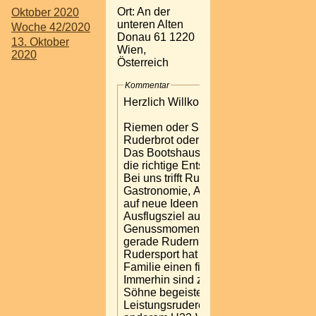
Ort: An der
Oktober 2020
unteren Alten
Woche 42/2020
Donau 61 1220
13. Oktober
Wien,
2020
Österreich
Kommentar
Herzlich Willkommen
Riemen oder Skulls?
Ruderbrot oder Achterl?
Das Bootshaus ist immer
die richtige Entscheidung.
Bei uns trifft Rudersport auf
Gastronomie, Alte Donau
auf neue Ideen und
Ausflugsziel auf
Genussmomente. Warum
gerade Rudern? Der
Rudersport hat in unserer
Familie einen fixen Platz.
Immerhin sind zwei unserer
Söhne begeisterte
Leistungsruderer, unter