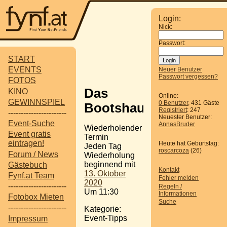
Login:
Nick:
Passwort:
START
EVENTS
Neuer Benutzer
Passwort vergessen?
FOTOS
Das
KINO
Online:
GEWINNSPIEL
0 Benutzer
, 431 Gäste
Bootshaus
Registriert
: 247
-----------------------
Neuester Benutzer:
Event-Suche
AnnasBruder
Wiederholender
Event gratis
Termin
eintragen!
Heute hat Geburtstag:
Jeden Tag
roscarcoza
(26)
Forum / News
Wiederholung
beginnend mit
Gästebuch
Kontakt
13. Oktober
Fynf.at Team
Fehler melden
2020
-----------------------
Regeln /
Um 11:30
Informationen
Fotobox Mieten
Suche
-----------------------
Kategorie:
Event-Tipps
Impressum