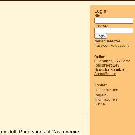
Login:
Nick:
Passwort:
Neuer Benutzer
Passwort vergessen?
Online:
0 Benutzer
, 556 Gäste
Registriert
: 248
Neuester Benutzer:
AnnasBruder
Kontakt
Fehler melden
Regeln /
Informationen
Suche
ns trifft Rudersport auf Gastronomie,