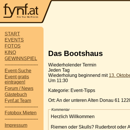
START
EVENTS
FOTOS
Das Bootshaus
KINO
GEWINNSPIEL
-----------------------
Wiederholender Termin
Jeden Tag
Event-Suche
Wiederholung beginnend mit
13. Oktob
Event gratis
Um 11:30
eintragen!
Forum / News
Kategorie: Event-Tipps
Gästebuch
Ort: An der unteren Alten Donau 61 122
Fynf.at Team
-----------------------
Kommentar
Fotobox Mieten
Herzlich Willkommen
-----------------------
Impressum
Riemen oder Skulls? Ruderbrot oder Ac