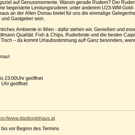
gsziel auf Genussmomente. Warum gerade Rudern? Der Ruderspo
öhne begeisterte Leistungsruderer, unter anderem U23-WM-Gol
us an der Alten Donau bietet für uns die einmalige Gelegenhe
 und Gastgeber sein.
hliches Ambiente in Wien - dafür stehen wir. Genießen und ess
dtmann Qualität. Fish & Chips, Ruderbrote und die besten Caip
er Tisch – da kommt Urlaubsstimmung auf! Ganz besonders, wenn
onau!
ag bis Freitag 11:30 bis 23:00Uhr geöffnet
 Uhr geöffnet
tps://www.dasbootshaus.at
 bis vor Beginn des Termins