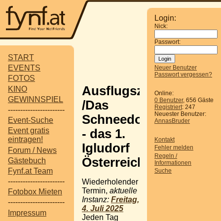
Login:
Nick:
Passwort:
START
EVENTS
Neuer Benutzer
Passwort vergessen?
FOTOS
Ausflugsziel
KINO
Online:
GEWINNSPIEL
0 Benutzer
, 656 Gäste
/Das
Registriert
: 247
-----------------------
Neuester Benutzer:
Schneedorf
Event-Suche
AnnasBruder
Event gratis
- das 1.
eintragen!
Kontakt
Igludorf
Fehler melden
Forum / News
Regeln /
Österreichs
Gästebuch
Informationen
Fynf.at Team
Suche
-----------------------
Wiederholender
Termin,
aktuelle
Fotobox Mieten
Instanz:
Freitag,
-----------------------
4. Juli 2025
Impressum
Jeden Tag