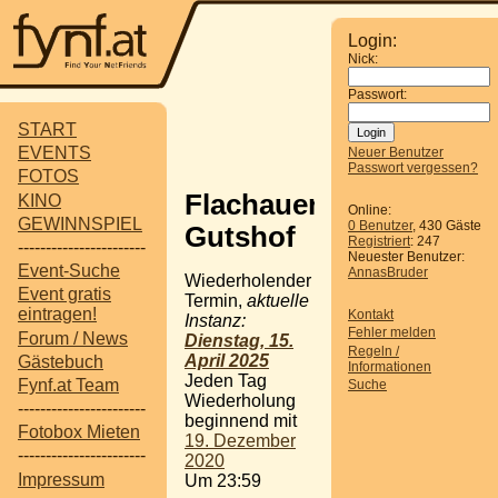
Login:
Nick:
Passwort:
START
EVENTS
Neuer Benutzer
Passwort vergessen?
FOTOS
Flachauer
KINO
Online:
GEWINNSPIEL
0 Benutzer
, 430 Gäste
Gutshof
Registriert
: 247
-----------------------
Neuester Benutzer:
Event-Suche
AnnasBruder
Wiederholender
Event gratis
Termin,
aktuelle
eintragen!
Kontakt
Instanz:
Fehler melden
Forum / News
Dienstag, 15.
Regeln /
April 2025
Gästebuch
Informationen
Jeden Tag
Fynf.at Team
Suche
Wiederholung
-----------------------
beginnend mit
Fotobox Mieten
19. Dezember
-----------------------
2020
Impressum
Um 23:59