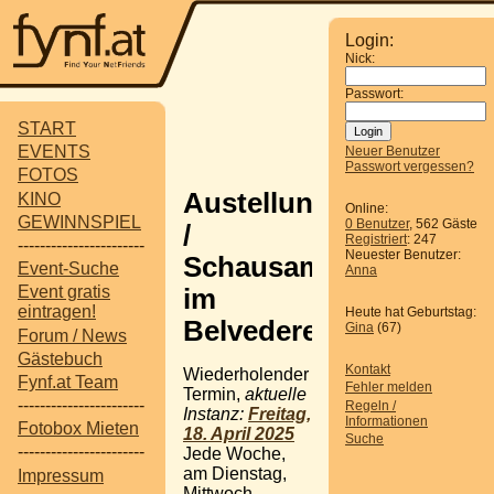
Login:
Nick:
Passwort:
START
EVENTS
Neuer Benutzer
Passwort vergessen?
FOTOS
Austellung
KINO
Online:
GEWINNSPIEL
0 Benutzer
, 562 Gäste
/
Registriert
: 247
-----------------------
Neuester Benutzer:
Schausammlung
Event-Suche
Anna
Event gratis
im
eintragen!
Heute hat Geburtstag:
Belvedere
Gina
(67)
Forum / News
Gästebuch
Kontakt
Wiederholender
Fynf.at Team
Fehler melden
Termin,
aktuelle
-----------------------
Regeln /
Instanz:
Freitag,
Informationen
Fotobox Mieten
18. April 2025
Suche
-----------------------
Jede Woche,
am Dienstag,
Impressum
Mittwoch,