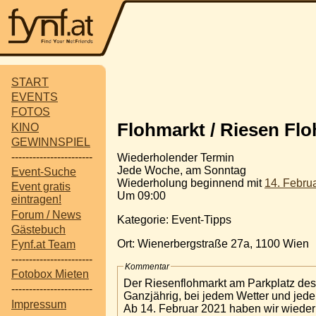
START
EVENTS
FOTOS
Flohmarkt / Riesen Fl
KINO
GEWINNSPIEL
-----------------------
Wiederholender Termin
Jede Woche, am Sonntag
Event-Suche
Wiederholung beginnend mit
14. Febru
Event gratis
Um 09:00
eintragen!
Forum / News
Kategorie: Event-Tipps
Gästebuch
Ort: Wienerbergstraße 27a, 1100 Wien
Fynf.at Team
-----------------------
Kommentar
Fotobox Mieten
Der Riesenflohmarkt am Parkplatz des
-----------------------
Ganzjährig, bei jedem Wetter und jed
Impressum
Ab 14. Februar 2021 haben wir wieder 