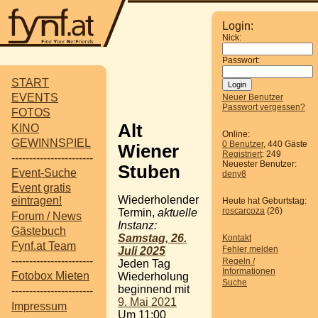
Login:
Nick:
Passwort:
START
EVENTS
Neuer Benutzer
Passwort vergessen?
FOTOS
Alt
KINO
Online:
GEWINNSPIEL
0 Benutzer
, 440 Gäste
Wiener
Registriert
: 249
-----------------------
Neuester Benutzer:
Stuben
Event-Suche
deny8
Event gratis
Wiederholender
eintragen!
Heute hat Geburtstag:
roscarcoza
(26)
Termin,
aktuelle
Forum / News
Instanz:
Gästebuch
Samstag, 26.
Kontakt
Fynf.at Team
Fehler melden
Juli 2025
-----------------------
Regeln /
Jeden Tag
Informationen
Fotobox Mieten
Wiederholung
Suche
beginnend mit
-----------------------
9. Mai 2021
Impressum
Um 11:00