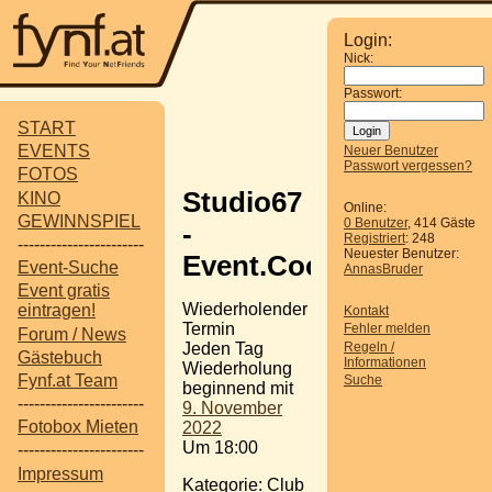
Login:
Nick:
Passwort:
START
EVENTS
Neuer Benutzer
Passwort vergessen?
FOTOS
Studio67
KINO
Online:
GEWINNSPIEL
0 Benutzer
, 414 Gäste
-
Registriert
: 248
-----------------------
Neuester Benutzer:
Event.Cocktail.Bar
Event-Suche
AnnasBruder
Event gratis
Wiederholender
eintragen!
Kontakt
Termin
Fehler melden
Forum / News
Regeln /
Jeden Tag
Gästebuch
Informationen
Wiederholung
Fynf.at Team
Suche
beginnend mit
-----------------------
9. November
Fotobox Mieten
2022
Um 18:00
-----------------------
Impressum
Kategorie: Club