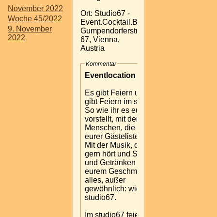
November 2022
Ort: Studio67 -
Woche 45/2022
Event.Cocktail.Bar
9. November
Gumpendorferstrasse
2022
67, Vienna,
Austria
Kommentar
Eventlocation in Wien
Es gibt Feiern und es
gibt Feiern im studio67.
So wie ihr es euch
vorstellt, mit den
Menschen, die ihr auf
eurer Gästeliste habt.
Mit der Musik, die ihr
gern hört und Speisen
und Getränken nach
eurem Geschmack. Also
alles, außer
gewöhnlich: wie das
studio67.
Im studio67 feiert ihr Tag