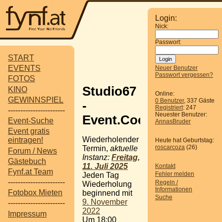
Login:
Nick:
Passwort:
START
EVENTS
Neuer Benutzer
Passwort vergessen?
FOTOS
Studio67
KINO
Online:
GEWINNSPIEL
0 Benutzer
, 337 Gäste
-
Registriert
: 247
-----------------------
Neuester Benutzer:
Event.Cocktail.Bar
Event-Suche
AnnasBruder
Event gratis
Wiederholender
eintragen!
Heute hat Geburtstag:
roscarcoza
(26)
Termin,
aktuelle
Forum / News
Instanz:
Freitag,
Gästebuch
11. Juli 2025
Kontakt
Fynf.at Team
Fehler melden
Jeden Tag
-----------------------
Regeln /
Wiederholung
Informationen
Fotobox Mieten
beginnend mit
Suche
9. November
-----------------------
2022
Impressum
Um 18:00