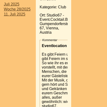
Juli 2025
Kategorie: Club
Woche 28/2025
11. Juli 2025
Ort: Studio67 -
Event.Cocktail.Bar
Gumpendorferstrasse
67, Vienna,
Austria
Kommentar
Eventlocation in Wien
Es gibt Feiern und es
gibt Feiern im studio67.
So wie ihr es euch
vorstellt, mit den
Menschen, die ihr auf
eurer Gästeliste habt.
Mit der Musik, die ihr
gern hört und Speisen
und Getränken nach
eurem Geschmack. Also
alles, außer
gewöhnlich: wie das
studio67.