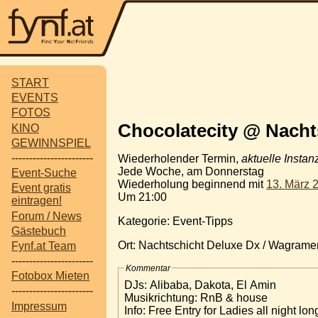
START
EVENTS
FOTOS
Chocolatecity @ Nacht
KINO
GEWINNSPIEL
-----------------------
Wiederholender Termin,
aktuelle Instan
Jede Woche, am Donnerstag
Event-Suche
Wiederholung beginnend mit
13. März 
Event gratis
Um 21:00
eintragen!
Forum / News
Kategorie: Event-Tipps
Gästebuch
Ort: Nachtschicht Deluxe Dx / Wagrame
Fynf.at Team
-----------------------
Kommentar
Fotobox Mieten
DJs: Alibaba, Dakota, El Amin
-----------------------
Musikrichtung: RnB & house
Impressum
Info: Free Entry for Ladies all night lon