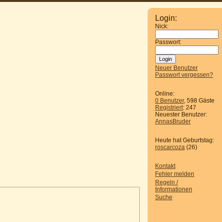
Login:
Nick:
Passwort:
Neuer Benutzer
Passwort vergessen?
Online:
0 Benutzer
, 598 Gäste
Registriert
: 247
Neuester Benutzer:
AnnasBruder
Heute hat Geburtstag:
roscarcoza
(26)
Kontakt
Fehler melden
Regeln /
Informationen
Suche