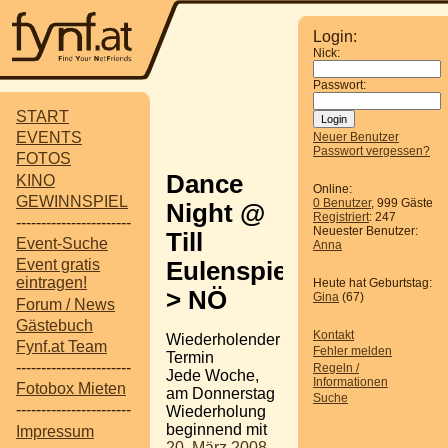
Login:
Nick:
Passwort:
START
EVENTS
Neuer Benutzer
Passwort vergessen?
FOTOS
Dance
KINO
Online:
GEWINNSPIEL
0 Benutzer
, 999 Gäste
Night @
Registriert
: 247
-----------------------
Neuester Benutzer:
Till
Event-Suche
Anna
Event gratis
Eulenspiegel
eintragen!
Heute hat Geburtstag:
> NÖ
Gina
(67)
Forum / News
Gästebuch
Kontakt
Wiederholender
Fynf.at Team
Fehler melden
Termin
-----------------------
Regeln /
Jede Woche,
Informationen
Fotobox Mieten
am Donnerstag
Suche
-----------------------
Wiederholung
beginnend mit
Impressum
20. März 2008