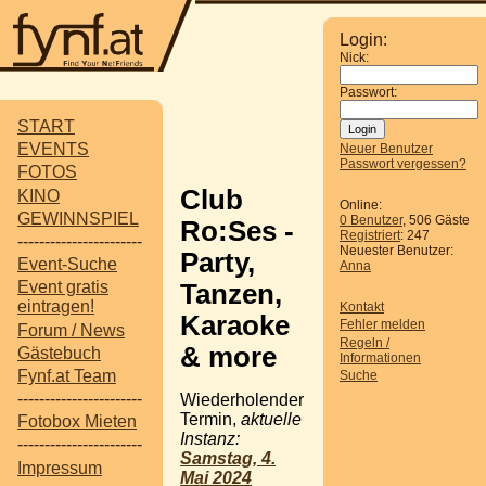
Login:
Nick:
Passwort:
START
EVENTS
Neuer Benutzer
Passwort vergessen?
FOTOS
Club
KINO
Online:
GEWINNSPIEL
0 Benutzer
, 506 Gäste
Ro:Ses -
Registriert
: 247
-----------------------
Neuester Benutzer:
Party,
Event-Suche
Anna
Event gratis
Tanzen,
eintragen!
Kontakt
Karaoke
Fehler melden
Forum / News
Regeln /
& more
Gästebuch
Informationen
Fynf.at Team
Suche
-----------------------
Wiederholender
Termin,
aktuelle
Fotobox Mieten
Instanz:
-----------------------
Samstag, 4.
Impressum
Mai 2024