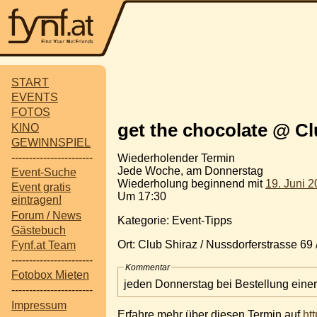
START
EVENTS
FOTOS
get the chocolate @ Cl
KINO
GEWINNSPIEL
-----------------------
Wiederholender Termin
Jede Woche, am Donnerstag
Event-Suche
Wiederholung beginnend mit
19. Juni 
Event gratis
Um 17:30
eintragen!
Forum / News
Kategorie: Event-Tipps
Gästebuch
Ort: Club Shiraz / Nussdorferstrasse 69
Fynf.at Team
-----------------------
Kommentar
Fotobox Mieten
jeden Donnerstag bei Bestellung einer
-----------------------
Impressum
Erfahre mehr über diesen Termin auf
ht