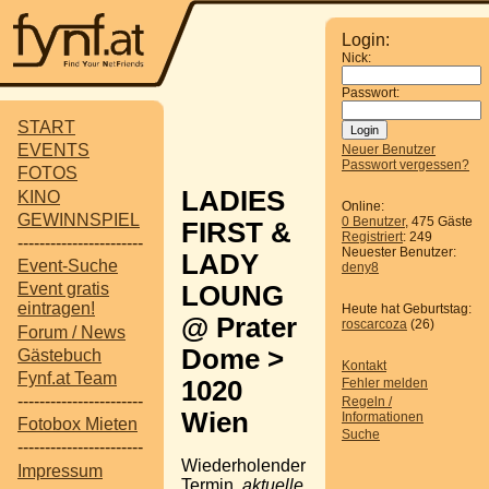
Login:
Nick:
Passwort:
START
EVENTS
Neuer Benutzer
Passwort vergessen?
FOTOS
LADIES
KINO
Online:
GEWINNSPIEL
0 Benutzer
, 475 Gäste
FIRST &
Registriert
: 249
-----------------------
Neuester Benutzer:
LADY
Event-Suche
deny8
Event gratis
LOUNG
eintragen!
Heute hat Geburtstag:
@ Prater
roscarcoza
(26)
Forum / News
Dome >
Gästebuch
Kontakt
Fynf.at Team
1020
Fehler melden
-----------------------
Regeln /
Wien
Informationen
Fotobox Mieten
Suche
-----------------------
Wiederholender
Impressum
Termin,
aktuelle