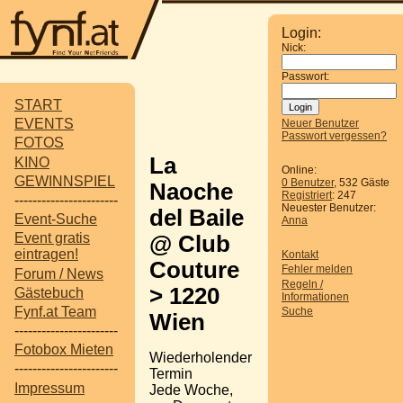
Login:
Nick:
Passwort:
START
EVENTS
Neuer Benutzer
Passwort vergessen?
FOTOS
La
KINO
Online:
GEWINNSPIEL
0 Benutzer
, 532 Gäste
Naoche
Registriert
: 247
-----------------------
Neuester Benutzer:
del Baile
Event-Suche
Anna
Event gratis
@ Club
eintragen!
Kontakt
Couture
Fehler melden
Forum / News
Regeln /
> 1220
Gästebuch
Informationen
Fynf.at Team
Suche
Wien
-----------------------
Fotobox Mieten
Wiederholender
-----------------------
Termin
Impressum
Jede Woche,