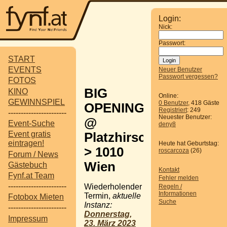
Login:
Nick:
Passwort:
START
EVENTS
Neuer Benutzer
Passwort vergessen?
FOTOS
BIG
KINO
Online:
GEWINNSPIEL
0 Benutzer
, 418 Gäste
OPENING
Registriert
: 249
-----------------------
Neuester Benutzer:
@
Event-Suche
deny8
Event gratis
Platzhirsch
eintragen!
Heute hat Geburtstag:
> 1010
roscarcoza
(26)
Forum / News
Wien
Gästebuch
Kontakt
Fynf.at Team
Fehler melden
-----------------------
Wiederholender
Regeln /
Informationen
Termin,
aktuelle
Fotobox Mieten
Suche
Instanz:
-----------------------
Donnerstag,
Impressum
23. März 2023