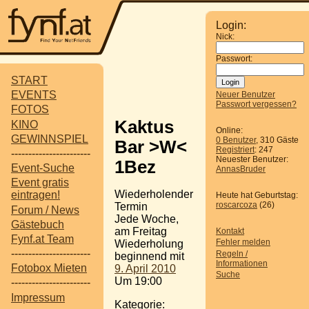
Login:
Nick:
Passwort:
START
EVENTS
Neuer Benutzer
Passwort vergessen?
FOTOS
Kaktus
KINO
Online:
GEWINNSPIEL
0 Benutzer
, 310 Gäste
Bar >W<
Registriert
: 247
-----------------------
Neuester Benutzer:
1Bez
Event-Suche
AnnasBruder
Event gratis
Wiederholender
eintragen!
Heute hat Geburtstag:
roscarcoza
(26)
Termin
Forum / News
Jede Woche,
Gästebuch
am Freitag
Kontakt
Fynf.at Team
Fehler melden
Wiederholung
-----------------------
Regeln /
beginnend mit
Informationen
Fotobox Mieten
9. April 2010
Suche
Um 19:00
-----------------------
Impressum
Kategorie: