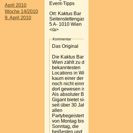
Event-Tipps
April 2010
Woche 14/2010
Ort: Kaktus Bar
9. April 2010
Seitenstettengasse
5 A- 1010 Wien
</a>
Kommentar
Das Original
Die Kaktus Bar in
Wien zählt zu den
bekanntesten
Locations in Wien-
kaum einer der
noch nicht einmal
dort gewesen ist.
Als absoluter Bar-
Gigant bietet sie
seit über 30 Jahren
allen
Partybegeisterten,
von Montag bis
Sonntag, die
heißesten und