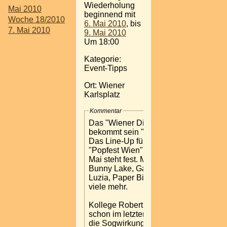
Wiederholung
Mai 2010
beginnend mit
Woche 18/2010
6. Mai 2010
, bis
7. Mai 2010
9. Mai 2010
Um 18:00
Kategorie:
Event-Tipps
Ort: Wiener
Karlsplatz
Kommentar
Das "Wiener Ding"
bekommt sein "Popfest"
Das Line-Up für das erste
"Popfest Wien" vom 6.-9.
Mai steht fest. Mit dabei:
Bunny Lake, Garish, Clara
Luzia, Paper Bird und
viele mehr.
Kollege Robert Rotifer hat
schon im letzten Oktober
die Sogwirkung der Stadt