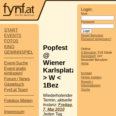
Login:
Nick:
Passwort:
START
EVENTS
Neuer Benutzer
Passwort vergessen?
FOTOS
Popfest
KINO
Online:
GEWINNSPIEL
0 Benutzer
, 518 Gäste
@
Registriert
: 247
-----------------------
Neuester Benutzer:
Wiener
Event-Suche
Anna
Event gratis
Karlsplatz
eintragen!
Kontakt
> W <
Fehler melden
Forum / News
Regeln /
1Bez
Gästebuch
Informationen
Fynf.at Team
Suche
-----------------------
Wiederholender
Termin,
aktuelle
Fotobox Mieten
Instanz:
Freitag,
-----------------------
7. Mai 2010
Impressum
Jeden Tag