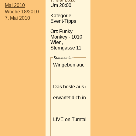
Mai 2010
Um 20:00
Woche 18/2010
Kategorie:
7. Mai 2010
Event-Tipps
Ort: Funky
Monkey - 1010
Wien,
Sterngasse 11
Kommentar
Wir geben auch diese Woche wieder
Das beste aus dem Hause "House - RN
erwartet dich in einer coolen Atmosphä
LIVE on Turntables: Dj.AndyZ // DJ 