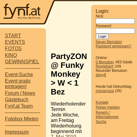
Login:
Nick:
Passwort:
START
EVENTS
Neuer Benutzer
Passwort vergessen?
FOTOS
PartyZONE
KINO
Online:
GEWINNSPIEL
0 Benutzer
, 483 Gäste
@ Funky
Registriert
: 249
-----------------------
Neuester Benutzer:
Monkey
Event-Suche
deny8
Event gratis
> W < 1
eintragen!
Heute hat Geburtstag:
Bez
roscarcoza
(26)
Forum / News
Gästebuch
Kontakt
Wiederholender
Fynf.at Team
Fehler melden
Termin
-----------------------
Regeln /
Jede Woche,
Informationen
Fotobox Mieten
am Freitag
Suche
-----------------------
Wiederholung
beginnend mit
Impressum
7. Mai 2010