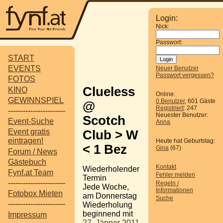
Login:
Nick:
Passwort:
START
EVENTS
Neuer Benutzer
Passwort vergessen?
FOTOS
Clueless
KINO
Online:
GEWINNSPIEL
0 Benutzer
, 601 Gäste
@
Registriert
: 247
-----------------------
Neuester Benutzer:
Scotch
Event-Suche
Anna
Event gratis
Club > W
eintragen!
Heute hat Geburtstag:
< 1 Bez
Gina
(67)
Forum / News
Gästebuch
Kontakt
Wiederholender
Fynf.at Team
Fehler melden
Termin
-----------------------
Regeln /
Jede Woche,
Informationen
Fotobox Mieten
am Donnerstag
Suche
-----------------------
Wiederholung
beginnend mit
Impressum
27. Jänner 2011