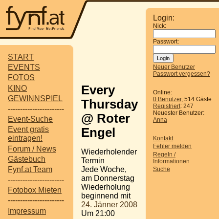
Login:
Nick:
Passwort:
START
EVENTS
Neuer Benutzer
Passwort vergessen?
FOTOS
Every
KINO
Online:
GEWINNSPIEL
0 Benutzer
, 514 Gäste
Thursday
Registriert
: 247
-----------------------
Neuester Benutzer:
@ Roter
Event-Suche
Anna
Event gratis
Engel
eintragen!
Kontakt
Fehler melden
Forum / News
Wiederholender
Regeln /
Gästebuch
Termin
Informationen
Jede Woche,
Fynf.at Team
Suche
am Donnerstag
-----------------------
Wiederholung
Fotobox Mieten
beginnend mit
-----------------------
24. Jänner 2008
Impressum
Um 21:00