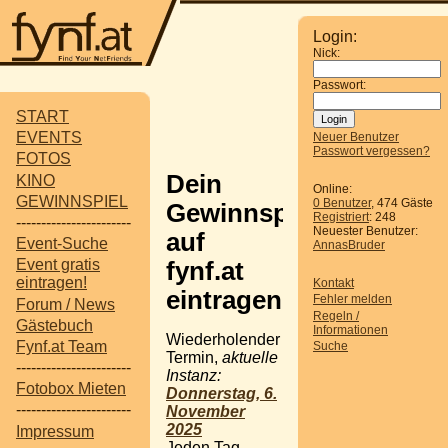
Login:
Nick:
Passwort:
START
EVENTS
Neuer Benutzer
Passwort vergessen?
FOTOS
Dein
KINO
Online:
GEWINNSPIEL
0 Benutzer
, 474 Gäste
Gewinnspiel
Registriert
: 248
-----------------------
Neuester Benutzer:
auf
Event-Suche
AnnasBruder
Event gratis
fynf.at
eintragen!
Kontakt
eintragen
Fehler melden
Forum / News
Regeln /
Gästebuch
Informationen
Wiederholender
Fynf.at Team
Suche
Termin,
aktuelle
-----------------------
Instanz:
Fotobox Mieten
Donnerstag, 6.
-----------------------
November
2025
Impressum
Jeden Tag