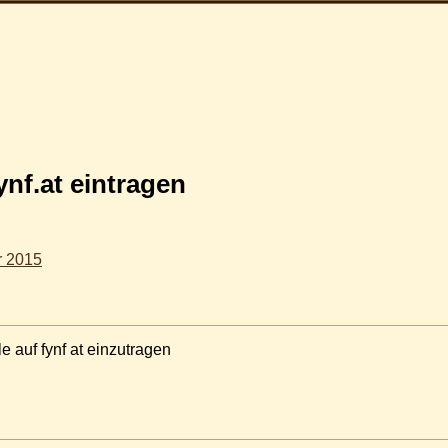
ynf.at eintragen
r 2015
e auf fynf at einzutragen