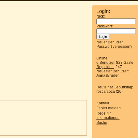
Login:
Nick:
Passwort:
Neuer Benutzer
Passwort vergessen?
Online:
0 Benutzer
, 823 Gäste
Registriert
: 247
Neuester Benutzer:
AnnasBruder
Heute hat Geburtstag:
roscarcoza
(26)
Kontakt
Fehler melden
Regeln /
Informationen
Suche