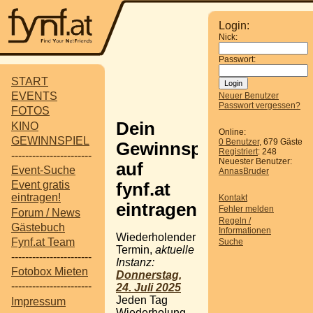
Login:
Nick:
Passwort:
START
EVENTS
Neuer Benutzer
Passwort vergessen?
FOTOS
Dein
KINO
Online:
GEWINNSPIEL
0 Benutzer
, 679 Gäste
Gewinnspiel
Registriert
: 248
-----------------------
Neuester Benutzer:
auf
Event-Suche
AnnasBruder
Event gratis
fynf.at
eintragen!
Kontakt
eintragen
Fehler melden
Forum / News
Regeln /
Gästebuch
Informationen
Wiederholender
Fynf.at Team
Suche
Termin,
aktuelle
-----------------------
Instanz:
Fotobox Mieten
Donnerstag,
-----------------------
24. Juli 2025
Jeden Tag
Impressum
Wiederholung