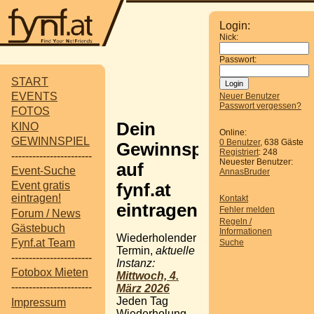
Login:
Nick:
Passwort:
START
EVENTS
Neuer Benutzer
Passwort vergessen?
FOTOS
Dein
KINO
Online:
GEWINNSPIEL
0 Benutzer
, 638 Gäste
Gewinnspiel
Registriert
: 248
-----------------------
Neuester Benutzer:
auf
Event-Suche
AnnasBruder
Event gratis
fynf.at
eintragen!
Kontakt
eintragen
Fehler melden
Forum / News
Regeln /
Gästebuch
Informationen
Wiederholender
Fynf.at Team
Suche
Termin,
aktuelle
-----------------------
Instanz:
Fotobox Mieten
Mittwoch, 4.
-----------------------
März 2026
Jeden Tag
Impressum
Wiederholung