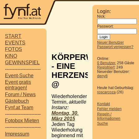
Login:
Nick:
Passwort:
START
EVENTS
Neuer Benutzer
Passwort vergessen?
FOTOS
KÖRPERWELTEN
KINO
Online:
GEWINNSPIEL
0 Benutzer
, 258 Gäste
- EINE
Registriert
: 249
-----------------------
Neuester Benutzer:
HERZENSSACHE
Event-Suche
deny8
Event gratis
@
eintragen!
Heute hat Geburtstag:
roscarcoza
(26)
Forum / News
Wiederholender
Gästebuch
Termin,
aktuelle
Kontakt
Instanz:
Fynf.at Team
Fehler melden
Montag, 30.
-----------------------
Regeln /
März 2015
Informationen
Fotobox Mieten
Suche
Jeden Tag
-----------------------
Wiederholung
Impressum
beginnend mit