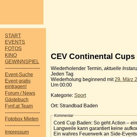
START
EVENTS
FOTOS
CEV Continental Cups
KINO
GEWINNSPIEL
-----------------------
Wiederholender Termin,
aktuelle Instan
Jeden Tag
Event-Suche
Wiederholung beginnend mit
29. März 
Event gratis
Um 00:00
eintragen!
Forum / News
Kategorie:
Sport
Gästebuch
Ort: Strandbad Baden
Fynf.at Team
-----------------------
Kommentar
Fotobox Mieten
Conti Cup Baden: So geht Action – ei
-----------------------
Langweile kann garantiert keine aufko
Impressum
Ein wahres Feuerwerk an Side-Events