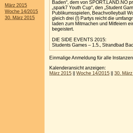
Baden“, dem von SPORT.LAND.NÖ präs
März 2015
„spark7 Youth Cup“, den „Student Ga
Woche 14/2015
Publikumsspielen, Beachvolleyball Wo
30. März 2015
gleich drei (!) Partys reicht die umfan
laden zum Mitmachen und Mitfeiern ein
begeistert.
DIE SIDE EVENTS 2015:
Students Games – 1.5., Strandba
Einmalige Anmeldung für alle Instanzen
Kalenderansicht anzeigen:
März 2015
||
Woche 14/2015
||
30. März