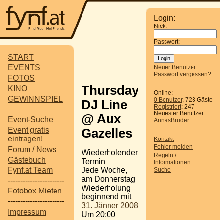
Login:
Nick:
Passwort:
START
EVENTS
Neuer Benutzer
Passwort vergessen?
FOTOS
Thursday
KINO
Online:
GEWINNSPIEL
0 Benutzer
, 723 Gäste
DJ Line
Registriert
: 247
-----------------------
Neuester Benutzer:
@ Aux
Event-Suche
AnnasBruder
Event gratis
Gazelles
eintragen!
Kontakt
Fehler melden
Forum / News
Wiederholender
Regeln /
Gästebuch
Termin
Informationen
Jede Woche,
Fynf.at Team
Suche
am Donnerstag
-----------------------
Wiederholung
Fotobox Mieten
beginnend mit
-----------------------
31. Jänner 2008
Impressum
Um 20:00