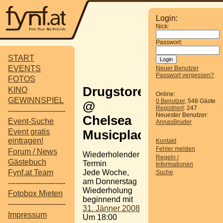
Login:
Nick:
Passwort:
START
EVENTS
Neuer Benutzer
Passwort vergessen?
FOTOS
Drugstore
KINO
Online:
GEWINNSPIEL
0 Benutzer
, 548 Gäste
@
Registriert
: 247
-----------------------
Neuester Benutzer:
Chelsea
Event-Suche
AnnasBruder
Event gratis
Musicplace
eintragen!
Kontakt
Fehler melden
Forum / News
Wiederholender
Regeln /
Gästebuch
Termin
Informationen
Jede Woche,
Fynf.at Team
Suche
am Donnerstag
-----------------------
Wiederholung
Fotobox Mieten
beginnend mit
-----------------------
31. Jänner 2008
Impressum
Um 18:00