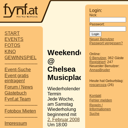
Login:
Nick:
Passwort:
START
EVENTS
Neuer Benutzer
Passwort vergessen?
FOTOS
Weekender
KINO
Online:
GEWINNSPIEL
0 Benutzer
, 362 Gäste
@
Registriert
: 247
-----------------------
Neuester Benutzer:
Chelsea
Event-Suche
AnnasBruder
Event gratis
Musicplace
eintragen!
Heute hat Geburtstag:
roscarcoza
(26)
Forum / News
Wiederholender
Gästebuch
Termin
Kontakt
Jede Woche,
Fynf.at Team
Fehler melden
am Samstag
-----------------------
Regeln /
Wiederholung
Informationen
Fotobox Mieten
Suche
beginnend mit
-----------------------
2. Februar 2008
Impressum
Um 18:00