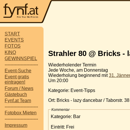
START
EVENTS
FOTOS
Strahler 80 @ Bricks - 
KINO
GEWINNSPIEL
-----------------------
Wiederholender Termin
Jede Woche, am Donnerstag
Event-Suche
Wiederholung beginnend mit
31. Jänne
Event gratis
Um 20:00
eintragen!
Forum / News
Kategorie: Event-Tipps
Gästebuch
Ort: Bricks - lazy dancebar / Taborstr. 3
Fynf.at Team
-----------------------
Kommentar
Fotobox Mieten
Kategorie: Bar
-----------------------
Impressum
Eintritt: Frei