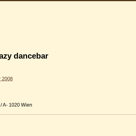
lazy dancebar
r 2008
8 / A- 1020 Wien