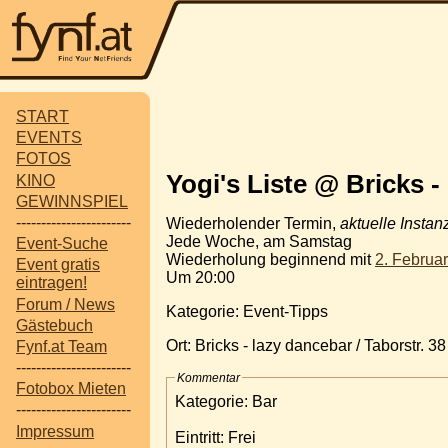
START
EVENTS
FOTOS
Yogi's Liste @ Bricks -
KINO
GEWINNSPIEL
-----------------------
Wiederholender Termin,
aktuelle Instan
Jede Woche, am Samstag
Event-Suche
Wiederholung beginnend mit
2. Februa
Event gratis
Um 20:00
eintragen!
Forum / News
Kategorie: Event-Tipps
Gästebuch
Ort: Bricks - lazy dancebar / Taborstr. 3
Fynf.at Team
-----------------------
Kommentar
Fotobox Mieten
Kategorie: Bar
-----------------------
Impressum
Eintritt: Frei