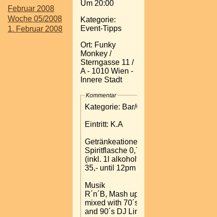
Um 20:00
Februar 2008
Woche 05/2008
Kategorie:
Event-Tipps
1. Februar 2008
Ort: Funky
Monkey /
Sterngasse 11 /
A - 1010 Wien -
Innere Stadt
Kommentar
Kategorie: Bar/Club
Eintritt: K.A
Getränkeationen:
Spiritflasche 0,7l
(inkl. 1l alkoholfrei) ¤
35,- until 12pm
Musik
R´n´B, Mash up Hits
mixed with 70´s, 80´s
and 90´s DJ Line - up