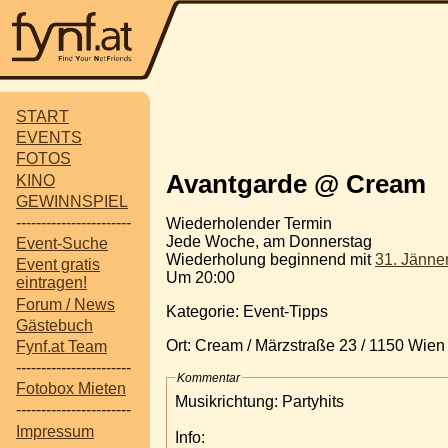
START
EVENTS
FOTOS
Avantgarde @ Cream
KINO
GEWINNSPIEL
-----------------------
Wiederholender Termin
Jede Woche, am Donnerstag
Event-Suche
Wiederholung beginnend mit
31. Jänne
Event gratis
Um 20:00
eintragen!
Forum / News
Kategorie: Event-Tipps
Gästebuch
Ort: Cream / Märzstraße 23 / 1150 Wien
Fynf.at Team
-----------------------
Kommentar
Fotobox Mieten
Musikrichtung: Partyhits
-----------------------
Impressum
Info: