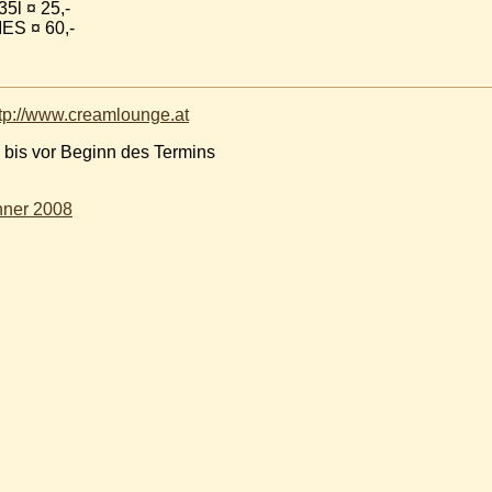
5l ¤ 25,-
S ¤ 60,-
tp://www.creamlounge.at
 bis vor Beginn des Termins
nner 2008