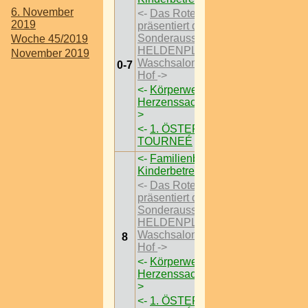
6. November
<-
Das Rote Wien
2019
präsentiert die
Sonderausstellungen
Woche 45/2019
HELDENPLATZ ’29 im
November 2019
Waschsalon Karl-Marx-
0-7
Hof
->
<-
Körperwelten – Eine
Herzenssache I Wien
-
>
<-
1. ÖSTEREICH
TOURNEÉ
->
<-
Familienbrunch mit
Kinderbetreung
->
<-
Das Rote Wien
präsentiert die
Sonderausstellungen
HELDENPLATZ ’29 im
Waschsalon Karl-Marx-
8
Hof
->
<-
Körperwelten – Eine
Herzenssache I Wien
-
>
<-
1. ÖSTEREICH