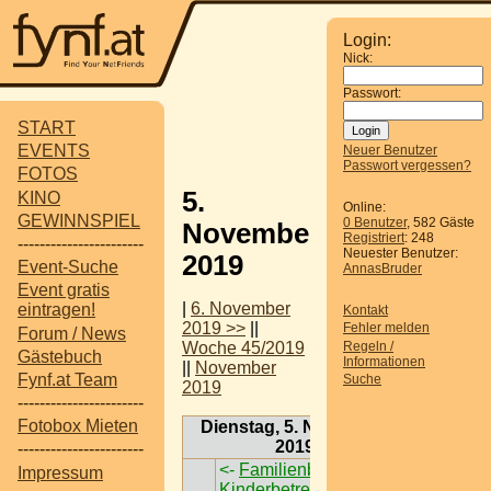
Login:
Nick:
Passwort:
START
EVENTS
Neuer Benutzer
Passwort vergessen?
FOTOS
5.
KINO
Online:
GEWINNSPIEL
0 Benutzer
, 582 Gäste
November
Registriert
: 248
-----------------------
Neuester Benutzer:
2019
Event-Suche
AnnasBruder
Event gratis
|
6. November
eintragen!
Kontakt
2019 >>
||
Fehler melden
Forum / News
Regeln /
Woche 45/2019
Gästebuch
Informationen
||
November
Fynf.at Team
Suche
2019
-----------------------
Fotobox Mieten
Dienstag, 5. November
2019
-----------------------
<-
Familienbrunch mit
Impressum
Kinderbetreung
->