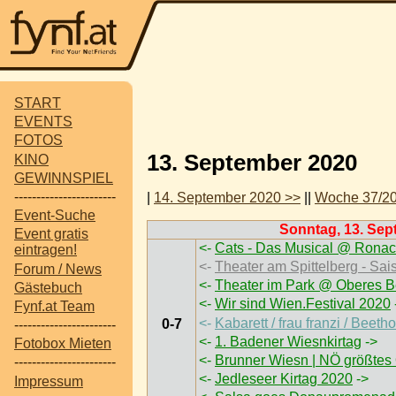
START
EVENTS
FOTOS
13. September 2020
KINO
GEWINNSPIEL
-----------------------
|
14. September 2020 >>
||
Woche 37/2
Event-Suche
Sonntag, 13. Sep
Event gratis
<-
Cats - Das Musical @ Ronac
eintragen!
<-
Theater am Spittelberg - Sai
Forum / News
<-
Theater im Park @ Oberes B
Gästebuch
<-
Wir sind Wien.Festival 2020
Fynf.at Team
<-
Kabarett / frau franzi / Bee
0-7
-----------------------
<-
1. Badener Wiesnkirtag
->
Fotobox Mieten
<-
Brunner Wiesn | NÖ größtes 
-----------------------
<-
Jedleseer Kirtag 2020
->
Impressum