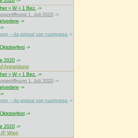
e 2020
->
her > W < 1 Bez.
->
soneröffnung 1. Juli 2020
->
elvedere
->
->
thoven – da wiggal van ruamogga
->
Oktoberfest
->
e 2020
->
auf Anmeldung
her > W < 1 Bez.
->
soneröffnung 1. Juli 2020
->
elvedere
->
->
thoven – da wiggal van ruamogga
->
Oktoberfest
->
e 2020
->
UF Wien