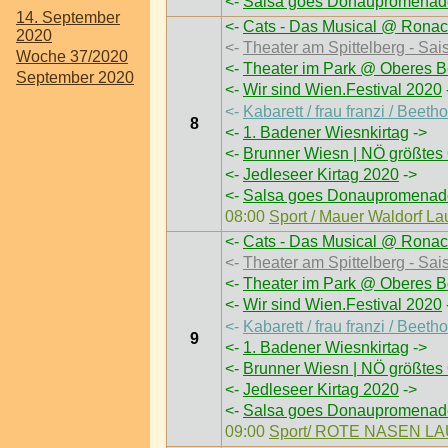
<-
Salsa goes Donaupromenad
14. September
<-
Cats - Das Musical @ Ronac
2020
<-
Theater am Spittelberg - Sai
Woche 37/2020
<-
Theater im Park @ Oberes B
September 2020
<-
Wir sind Wien.Festival 2020
<-
Kabarett / frau franzi / Bee
8
<-
1. Badener Wiesnkirtag
->
<-
Brunner Wiesn | NÖ größtes 
<-
Jedleseer Kirtag 2020
->
<-
Salsa goes Donaupromenad
08:00
Sport / Mauer Waldorf L
<-
Cats - Das Musical @ Ronac
<-
Theater am Spittelberg - Sai
<-
Theater im Park @ Oberes B
<-
Wir sind Wien.Festival 2020
<-
Kabarett / frau franzi / Bee
9
<-
1. Badener Wiesnkirtag
->
<-
Brunner Wiesn | NÖ größtes 
<-
Jedleseer Kirtag 2020
->
<-
Salsa goes Donaupromenad
09:00
Sport/ ROTE NASEN LA