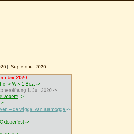
020
||
September 2020
tember 2020
her > W < 1 Bez.
->
soneröffnung 1. Juli 2020
->
elvedere
->
->
thoven – da wiggal van ruamogga
->
Oktoberfest
->