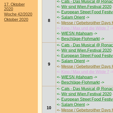
<-
Cats - Das Musical @ Ronac
17. Oktober
<-
Wir sind Wien.Festival 2020
2020
<-
European Street Food Festi
Woche 42/2020
<-
Salam Orient
->
Oktober 2020
8
<-
Messe / Gebetsroither Days
<-
Kino / Max und die Wilde 7
-
<-
WIESN #dahoam
->
<-
Beschläge-Flohmarkt
->
<-
Cats - Das Musical @ Ronac
<-
Wir sind Wien.Festival 2020
<-
European Street Food Festi
<-
Salam Orient
->
9
<-
Messe / Gebetsroither Days
<-
Kino / Max und die Wilde 7
-
<-
WIESN #dahoam
->
<-
Beschläge-Flohmarkt
->
<-
Cats - Das Musical @ Ronac
<-
Wir sind Wien.Festival 2020
<-
European Street Food Festi
<-
Salam Orient
->
10
<-
Messe / Gebetsroither Days