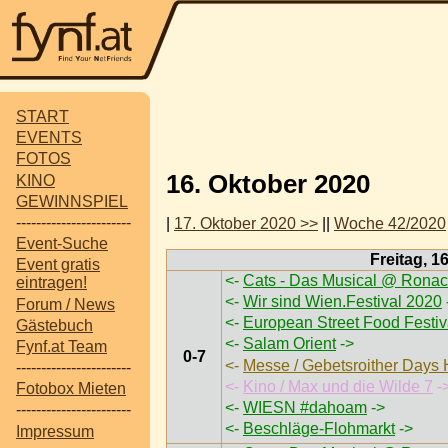
START
EVENTS
FOTOS
16. Oktober 2020
KINO
GEWINNSPIEL
-----------------------
|
17. Oktober 2020 >>
||
Woche 42/2020
Event-Suche
Freitag, 1
Event gratis
<-
Cats - Das Musical @ Ronac
eintragen!
<-
Wir sind Wien.Festival 2020
Forum / News
<-
European Street Food Festi
Gästebuch
<-
Salam Orient
->
Fynf.at Team
0-7
<-
Messe / Gebetsroither Days
-----------------------
<-
Kino / Max und die Wilde 7
-
Fotobox Mieten
<-
WIESN #dahoam
->
-----------------------
<-
Beschläge-Flohmarkt
->
Impressum