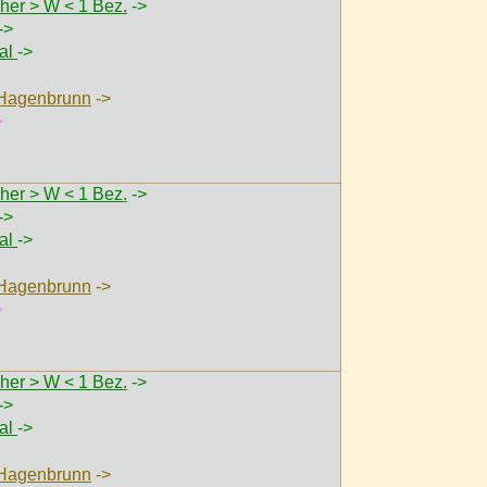
her > W < 1 Bez.
->
->
val
->
 Hagenbrunn
->
>
her > W < 1 Bez.
->
->
val
->
 Hagenbrunn
->
>
her > W < 1 Bez.
->
->
val
->
 Hagenbrunn
->