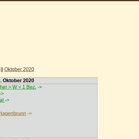
||
Oktober 2020
6. Oktober 2020
her > W < 1 Bez.
->
->
val
->
 Hagenbrunn
->
>