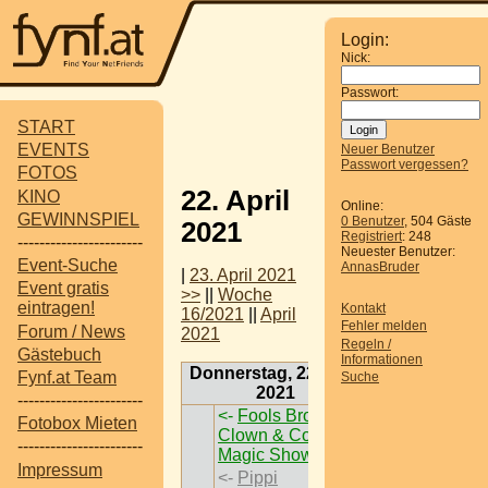
Login:
Nick:
Passwort:
START
EVENTS
Neuer Benutzer
Passwort vergessen?
FOTOS
22. April
KINO
Online:
GEWINNSPIEL
0 Benutzer
, 504 Gäste
2021
Registriert
: 248
-----------------------
Neuester Benutzer:
Event-Suche
AnnasBruder
|
23. April 2021
Event gratis
>>
||
Woche
eintragen!
Kontakt
16/2021
||
April
Fehler melden
Forum / News
2021
Regeln /
Gästebuch
Informationen
Donnerstag, 22. April
Fynf.at Team
Suche
2021
-----------------------
<-
Fools Brothers -
Fotobox Mieten
Clown & Comedy
-----------------------
Magic Show
->
Impressum
<-
Pippi