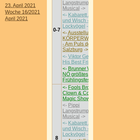
Langstrumpf - Das
23. April 2021
Musical
->
Woche 16/2021
<-
Kabarett / Flo
April 2021
und Wisch -
Lockvögel
->
0-7
<-
Ausstellung /
KÖRPERWELTEN
- Am Puls der Zeit |
Salzburg
->
<-
Viktor Gernot &
His Best Friends
->
<-
Brunner Wiesn |
NÖ größtes
Frühlingsfest
->
<-
Fools Brothers -
Clown & Comedy
Magic Show
->
<-
Pippi
Langstrumpf - Das
Musical
->
<-
Kabarett / Flo
und Wisch -
Lockvögel
->
8