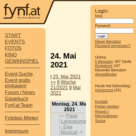
Login:
Nick:
Passwort:
START
EVENTS
Neuer Benutzer
Passwort vergessen?
FOTOS
24. Mai
KINO
Online:
GEWINNSPIEL
0 Benutzer
, 367 Gäste
2021
Registriert
: 247
-----------------------
Neuester Benutzer:
Event-Suche
AnnasBruder
|
25. Mai 2021
Event gratis
>>
||
Woche
eintragen!
Heute hat Geburtstag:
21/2021
||
Mai
roscarcoza
(26)
Forum / News
2021
Gästebuch
Kontakt
Montag, 24. Mai
Fynf.at Team
Fehler melden
2021
-----------------------
Regeln /
<-
Pippi
Informationen
Fotobox Mieten
Langstrumpf
Suche
-----------------------
- Das
Impressum
Musical
->