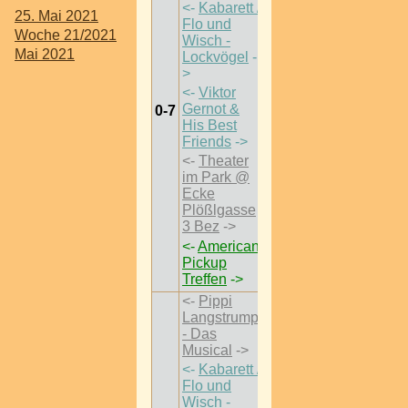
<-
Kabarett /
25. Mai 2021
Flo und
Woche 21/2021
Wisch -
Mai 2021
Lockvögel
-
>
<-
Viktor
Gernot &
0-7
His Best
Friends
->
<-
Theater
im Park @
Ecke
Plößlgasse
3 Bez
->
<-
American
Pickup
Treffen
->
<-
Pippi
Langstrumpf
- Das
Musical
->
<-
Kabarett /
Flo und
Wisch -