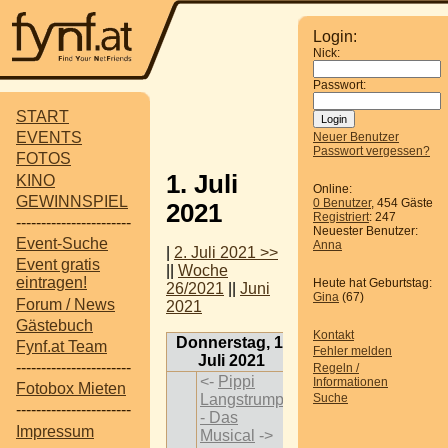
Login:
Nick:
Passwort:
START
EVENTS
Neuer Benutzer
Passwort vergessen?
FOTOS
1. Juli
KINO
Online:
GEWINNSPIEL
0 Benutzer
, 454 Gäste
2021
Registriert
: 247
-----------------------
Neuester Benutzer:
Event-Suche
Anna
|
2. Juli 2021 >>
Event gratis
||
Woche
eintragen!
Heute hat Geburtstag:
26/2021
||
Juni
Gina
(67)
Forum / News
2021
Gästebuch
Kontakt
Donnerstag, 1.
Fynf.at Team
Fehler melden
Juli 2021
-----------------------
Regeln /
<-
Pippi
Informationen
Fotobox Mieten
Langstrumpf
Suche
-----------------------
- Das
Impressum
Musical
->