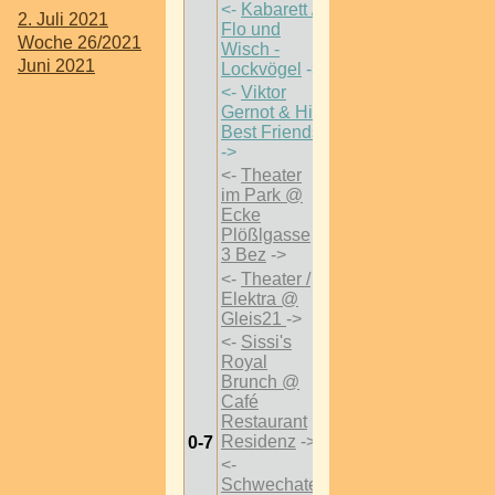
<-
Kabarett /
2. Juli 2021
Flo und
Woche 26/2021
Wisch -
Juni 2021
Lockvögel
->
<-
Viktor
Gernot & His
Best Friends
->
<-
Theater
im Park @
Ecke
Plößlgasse
3 Bez
->
<-
Theater /
Elektra @
Gleis21
->
<-
Sissi's
Royal
Brunch @
Café
Restaurant
Residenz
->
0-7
<-
Schwechater