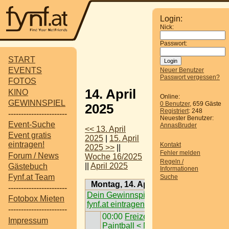
Login:
Nick:
Passwort:
START
EVENTS
Neuer Benutzer
Passwort vergessen?
FOTOS
14. April
KINO
Online:
GEWINNSPIEL
0 Benutzer
, 659 Gäste
2025
Registriert
: 248
-----------------------
Neuester Benutzer:
Event-Suche
AnnasBruder
<< 13. April
Event gratis
2025
|
15. April
eintragen!
Kontakt
2025 >>
||
Fehler melden
Forum / News
Woche 16/2025
Regeln /
||
April 2025
Gästebuch
Informationen
Fynf.at Team
Suche
Montag, 14. April 2025
-----------------------
Dein Gewinnspiel auf
Fotobox Mieten
fynf.at eintragen
-----------------------
00:00
Freizeit /
Impressum
Paintball < Nö >