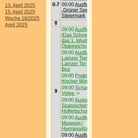
0-7
00:00
Ausflugsziel /
13. April 2025
„Grüner See“ @
15. April 2025
Steiermark
Woche 16/2025
8
April 2025
09:00
Ausflugsziel
/Das Schneedorf -
das 1. Igludorf
Österreichs
09:00
Ausflugsziel /
Lainzer Tiergarten @
Lainzer Tor > W < 13
Bez
09:00
Podersdorf -
frischer Wind am See
09:00
Schanigärten /
9
Volee
->
09:00
Auslugsziel /
Spanischen
Hofreitschule
09:00
Ausflugsziel /
Museum /
Hermesvilla
09:00
Ausflugsziel /