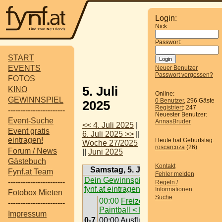
Login:
Nick:
Passwort:
START
EVENTS
Neuer Benutzer
Passwort vergessen?
FOTOS
5. Juli
KINO
Online:
GEWINNSPIEL
0 Benutzer
, 296 Gäste
2025
Registriert
: 247
-----------------------
Neuester Benutzer:
Event-Suche
AnnasBruder
<< 4. Juli 2025
|
Event gratis
6. Juli 2025 >>
||
eintragen!
Heute hat Geburtstag:
Woche 27/2025
roscarcoza
(26)
Forum / News
||
Juni 2025
Gästebuch
Kontakt
Samstag, 5. Juli 2025
Fynf.at Team
Fehler melden
Dein Gewinnspiel auf
-----------------------
Regeln /
fynf.at eintragen
Informationen
Fotobox Mieten
Suche
00:00
Freizeit /
-----------------------
Paintball < Nö >
Impressum
0-7
00:00
Ausflugsziel /