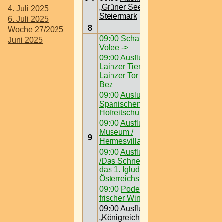
„Grüner See“ @
4. Juli 2025
Steiermark
6. Juli 2025
8
Woche 27/2025
09:00
Schanigärten /
Juni 2025
Volee
->
09:00
Ausflugsziel /
Lainzer Tiergarten @
Lainzer Tor > W < 13
Bez
09:00
Auslugsziel /
Spanischen
Hofreitschule
09:00
Ausflugsziel /
Museum /
9
Hermesvilla
09:00
Ausflugsziel
/Das Schneedorf -
das 1. Igludorf
Österreichs
09:00
Podersdorf -
frischer Wind am See
09:00
Ausflugsziel /
„Königreich der