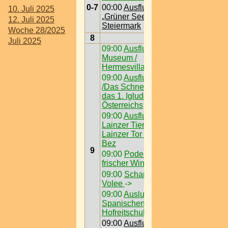
0-7
00:00
Ausflugsziel /
10. Juli 2025
„Grüner See“ @
12. Juli 2025
Steiermark
Woche 28/2025
8
Juli 2025
09:00
Ausflugsziel /
Museum /
Hermesvilla
09:00
Ausflugsziel
/Das Schneedorf -
das 1. Igludorf
Österreichs
09:00
Ausflugsziel /
Lainzer Tiergarten @
Lainzer Tor > W < 13
Bez
9
09:00
Podersdorf -
frischer Wind am See
09:00
Schanigärten /
Volee
->
09:00
Auslugsziel /
Spanischen
Hofreitschule
09:00
Ausflugsziel /