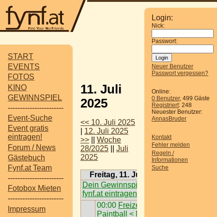
Login:
Nick:
Passwort:
START
EVENTS
Neuer Benutzer
Passwort vergessen?
FOTOS
11. Juli
KINO
Online:
GEWINNSPIEL
0 Benutzer
, 499 Gäste
2025
Registriert
: 248
-----------------------
Neuester Benutzer:
Event-Suche
AnnasBruder
<< 10. Juli 2025
Event gratis
|
12. Juli 2025
eintragen!
Kontakt
>>
||
Woche
Fehler melden
Forum / News
28/2025
||
Juli
Regeln /
2025
Gästebuch
Informationen
Fynf.at Team
Suche
Freitag, 11. Juli 2025
-----------------------
Dein Gewinnspiel auf
Fotobox Mieten
fynf.at eintragen
-----------------------
00:00
Freizeit /
Impressum
Paintball < Nö >