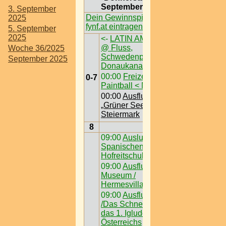
September 2025
3. September
Dein Gewinnspiel auf
2025
fynf.at eintragen
5. September
2025
<-
LATIN AM FLUSS
@ Fluss,
Woche 36/2025
Schwedenplatz am
September 2025
Donaukanal
00:00
Freizeit /
0-7
Paintball < Nö >
00:00
Ausflugsziel /
„Grüner See“ @
Steiermark
8
09:00
Auslugsziel /
Spanischen
Hofreitschule
09:00
Ausflugsziel /
Museum /
Hermesvilla
09:00
Ausflugsziel
/Das Schneedorf -
das 1. Igludorf
Österreichs