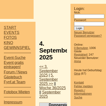
Login:
Nick:
Passwort:
START
EVENTS
Neuer Benutzer
Passwort vergessen?
FOTOS
4.
KINO
Online:
GEWINNSPIEL
0 Benutzer
, 1006
September
Gäste
-----------------------
Registriert
: 247
2025
Event-Suche
Neuester Benutzer:
Anna
Event gratis
<< 3.
eintragen!
Heute hat Geburtstag:
September
Forum / News
Gina
(67)
2025
|
5.
Gästebuch
September
Fynf.at Team
Kontakt
2025 >>
||
Fehler melden
-----------------------
Woche 36/2025
Regeln /
Fotobox Mieten
||
September
Informationen
2025
-----------------------
Suche
Impressum
Donnerstag, 4.