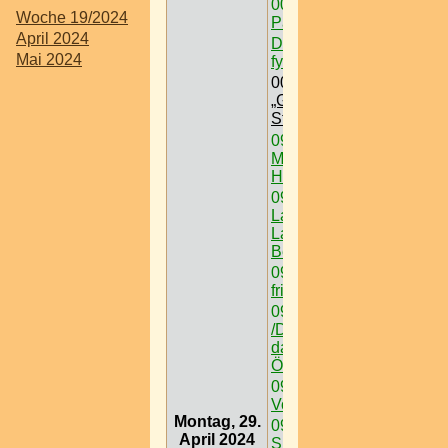
00:00
Freizeit /
Woche 19/2024
Paintball < Nö >
April 2024
Dein Gewinnspiel auf
Mai 2024
fynf.at eintragen
00:00
Ausflugsziel /
„Grüner See“ @
Steiermark
09:00
Ausflugsziel /
Museum /
Hermesvilla
09:00
Ausflugsziel /
Lainzer Tiergarten @
Lainzer Tor > W < 13
Bez
09:00
Podersdorf -
frischer Wind am See
09:00
Ausflugsziel
/Das Schneedorf -
das 1. Igludorf
Österreichs
09:00
Schanigärten /
Volee
Montag, 29.
09:00
Auslugsziel /
April 2024
Spanischen