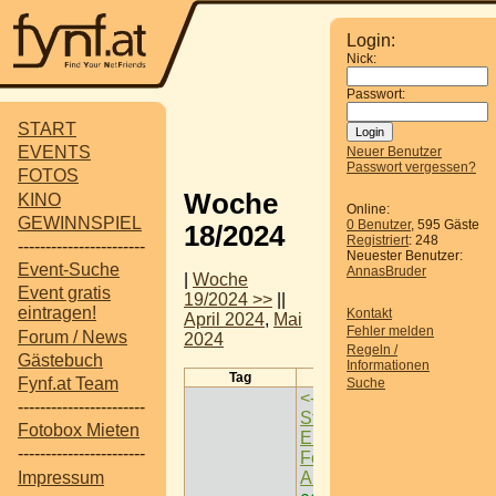
Login:
Nick:
Passwort:
START
EVENTS
Neuer Benutzer
Passwort vergessen?
FOTOS
Woche
KINO
Online:
GEWINNSPIEL
0 Benutzer
, 595 Gäste
18/2024
Registriert
: 248
-----------------------
Neuester Benutzer:
Event-Suche
AnnasBruder
|
Woche
Event gratis
19/2024 >>
||
eintragen!
Kontakt
April 2024
,
Mai
Fehler melden
Forum / News
2024
Regeln /
Gästebuch
Informationen
Tag
Termine
Fynf.at Team
Suche
<-
Wien ist nächster
-----------------------
Stopp auf der
Fotobox Mieten
Europatournee der
-----------------------
Formula 1®-
Impressum
Ausstellung
->